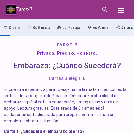
Tarot-7
📅 Diario
💘 Solteros
💑 La Pareja
💔 Ex Amor
💰 Dinero
TAROT-7
Privado. Preciso. Honesto.
Embarazo: ¿Cuándo Sucederá?
Cartas a elegir: 6
Encuentra esperanza para tu viaje hacia la maternidad con esta
lectura de tarot gentil de 6 cartas. Descubre probabilidad de
embarazo, qué afecta la concepción, timing divino y guía de
apoyo. Lectura gratuita. Esta tirada de 6 cartas está
cuidadosamente diseñada para proporcionar información
completa sobre tu situación:
Carta 1: ¿Sucederá el embarazo pronto?