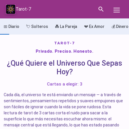
Tarot-7
📅 Diario
💘 Solteros
💑 La Pareja
💔 Ex Amor
💰 Dinero
TAROT-7
Privado. Preciso. Honesto.
¿Qué Quiere el Universo Que Sepas
Hoy?
Cartas a elegir: 3
Cada día, el universo te está enviando un mensaje — a través de
sentimientos, pensamientos repetidos y suaves empujones que
son fáciles de ignorar cuando la vida se pone ruidosa. Esta
lectura de tarot de 3 cartas corta el ruido para sacar a la
superficie lo que más necesitas escuchar ahora mismo: el
mensaje central que está llegando, lo que has estado pasando