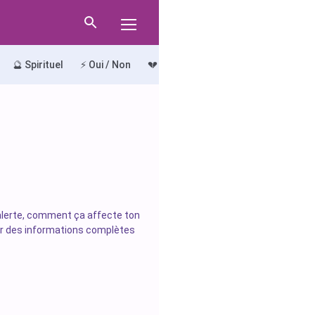
🔮 Spirituel
⚡ Oui / Non
💔 Le Chemin du Chagrin
🔍 Le Ch
d’alerte, comment ça affecte ton
nir des informations complètes