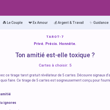
💑 Le Couple
💔 Ex Amour
💰 Argent & Travail
✨ Guidance
TAROT-7
Privé. Précis. Honnête.
Ton amitié est-elle toxique ?
Cartes à choisir: 5
avec ce tirage tarot gratuit révélateur de 5 cartes. Découvre signaux 
t quoi faire. Ce tirage de 5 cartes est soigneusement conçu pour four
 amitié
tu ignores