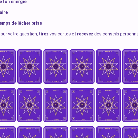
e ton énergie
aire
 temps de lâcher prise
sur votre question,
tirez
vos cartes et
recevez
des conseils personna