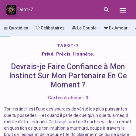
Tarot-7
📅 Quotidien
💘 Célibataires
💑 Le Couple
💔 Ex Amour
TAROT-7
Privé. Précis. Honnête.
Devrais-je Faire Confiance à Mon
Instinct Sur Mon Partenaire En Ce
Moment ?
Cartes à choisir: 3
Ton instinct est l’une des sources de vérité les plus puissantes
que tu possèdes — et quand il parle de quelqu’un que tu aimes, il
mérite d’être entendu. Ce tirage tarot de 3 cartes valide ou remet
en question ce que ton intuition a murmuré, coupe à travers le
bruit de l’espoir et de la peur, et te dit clairement ce qui se passe