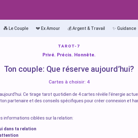
💑 Le Couple
💔 Ex Amour
💰 Argent & Travail
✨ Guidance
TAROT-7
Privé. Précis. Honnête.
Ton couple: Que réserve aujourd’hui?
Cartes à choisir: 4
aujourd’hui. Ce tirage tarot quotidien de 4 cartes révèle l’énergie actu
e ton partenaire et des conseils spécifiques pour créer connexion et h
s informations ciblées sur la relation:
ui dans ta relation
 attention