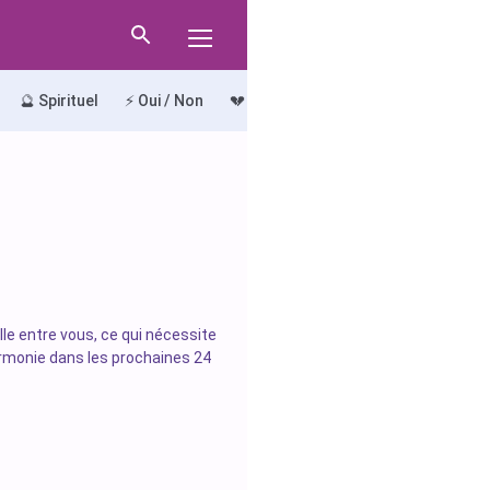
🔮 Spirituel
⚡ Oui / Non
💔 Le Chemin du Chagrin
🔍 Le Ch
elle entre vous, ce qui nécessite
armonie dans les prochaines 24