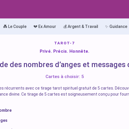
💑 Le Couple
💔 Ex Amour
💰 Argent & Travail
✨ Guidance
TAROT-7
Privé. Précis. Honnête.
de des nombres d’anges et messages d
Cartes à choisir: 5
écurrents avec ce tirage tarot spirituel gratuit de 5 cartes. Découvre
nce divine. Ce tirage de 5 cartes est soigneusement conçu pour four
nombre
nges