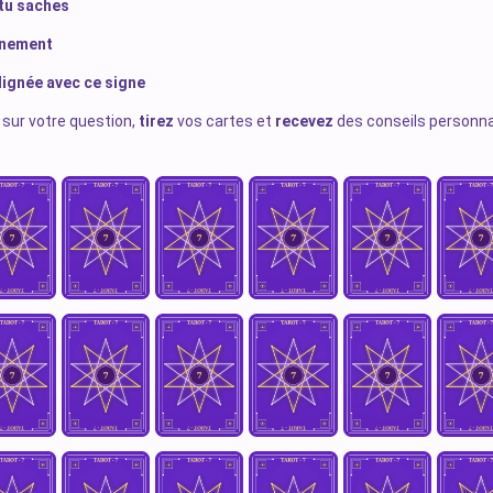
 tu saches
vinement
lignée avec ce signe
sur votre question,
tirez
vos cartes et
recevez
des conseils personna