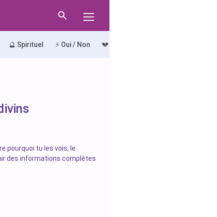
🔮 Spirituel
⚡ Oui / Non
💔 Le Chemin du Chagrin
🔍 Le Ch
ivins
 pourquoi tu les vois, le
nir des informations complètes